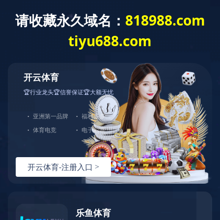
kaiyun·开云(中国)官方网站
首 页
关于我们
服